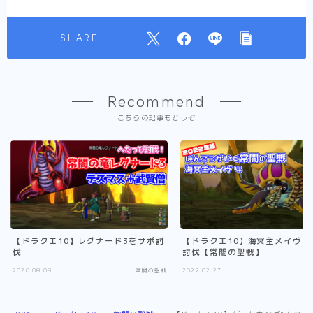
SHARE
Recommend
こちらの記事もどうぞ
【ドラクエ10】レグナード3をサポ討
【ドラクエ10】海冥主メイヴ4
伐
討伐【常闇の聖戦】
2020.08.08
常闇の聖戦
2022.02.27
常