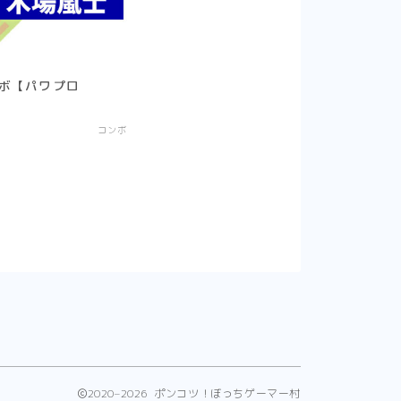
ボ【パワプロ
コンボ
2020–2026 ポンコツ！ぼっちゲーマー村