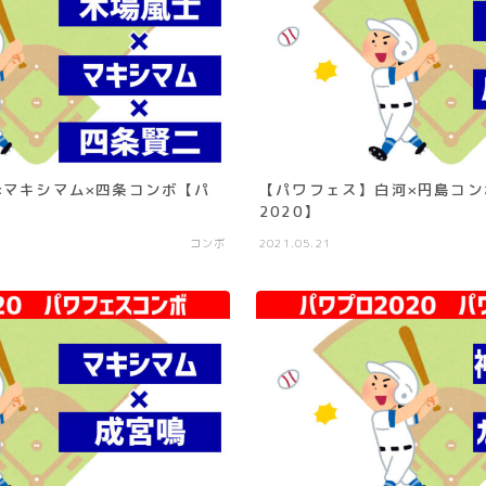
転生モンスター
クエスト
深淵の咎人たち
×マキシマム×四条コンボ【パ
【パワフェス】白河×円島コン
2020】
コンボ
2021.05.21