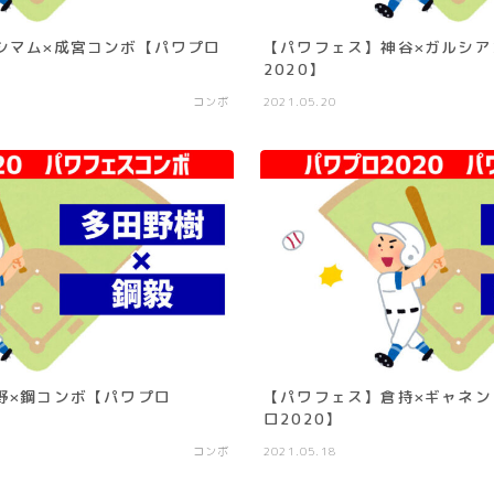
シマム×成宮コンボ【パワプロ
【パワフェス】神谷×ガルシア
2020】
コンボ
2021.05.20
野×鋼コンボ【パワプロ
【パワフェス】倉持×ギャネ
ロ2020】
コンボ
2021.05.18