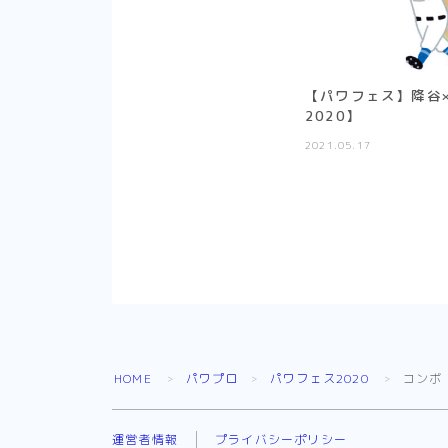
【パワフェス】降谷
2020】
2021.05.17
HOME
パワプロ
パワフェス2020
コンボ
＞
＞
＞
運営者情報
プライバシーポリシー