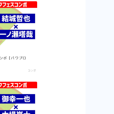
ンボ【パワプロ
コンボ