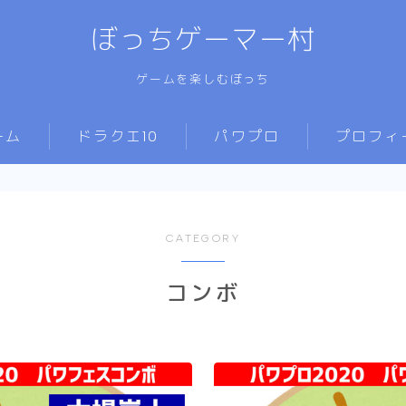
ぼっちゲーマー村
ゲームを楽しむぼっち
ーム
ドラクエ10
パワプロ
プロフィ
コインボス
パワフェス2024
聖守護者の闘戦記
パワフェス2022
CATEGORY
常闇の聖戦
パワフェス2020
コンボ
ストーリー
コツまとめ
コンボ
職業
モンスタータロット