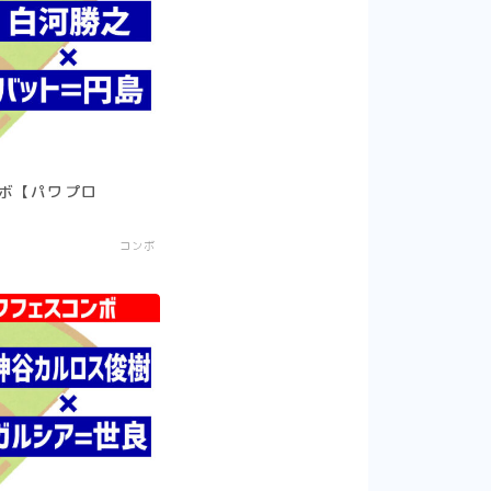
ボ【パワプロ
コンボ