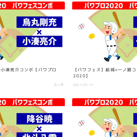
×小湊亮介コンボ【パワプロ
【パワフェス】結城×一ノ瀬コ
2020】
コンボ
2021.05.17