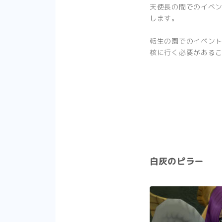
天使長の間でのイベ
します。
転生の園でのイベン
核に行く必要がある
白灰のピラー