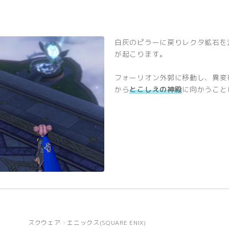
白灰のピラーに戻りレクタ鉱石を
が起こります。
フォーリオン外郭に移動し、異変
から
とこしえの神殿
に向かうこと
スクウェア・エニックス(SQUARE ENIX)