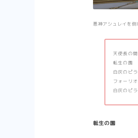
悪神アシュレイを倒
天使長の間
転生の園
白灰のピ
フォーリ
白灰のピ
転生の園