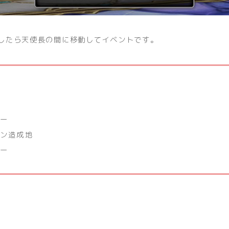
したら天使長の間に移動してイベントです。
ラー
オン造成地
ラー