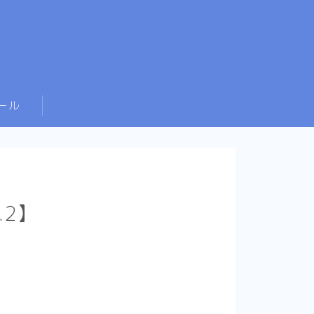
ール
2】