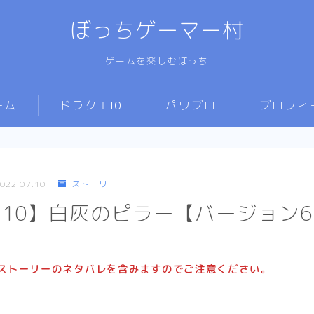
ぼっちゲーマー村
ゲームを楽しむぼっち
ーム
ドラクエ10
パワプロ
プロフィ
コインボス
パワフェス2024
聖守護者の闘戦記
パワフェス2022
022.07.10
ストーリー
常闇の聖戦
パワフェス2020
10】白灰のピラー【バージョン6.
ストーリー
コツまとめ
コンボ
職業
ストーリーのネタバレを含みますのでご注意ください。
モンスタータロット