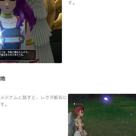
す。
地
でメドナムと話すと、レクタ鉱石に
ます。