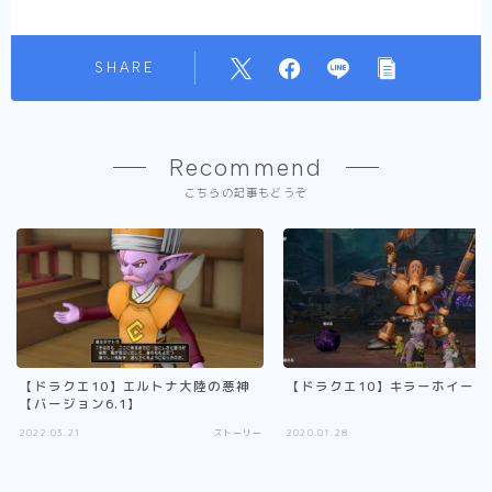
SHARE
Recommend
こちらの記事もどうぞ
【ドラクエ10】エルトナ大陸の悪神
【ドラクエ10】キラーホイール
【バージョン6.1】
2022.03.21
ストーリー
2020.01.28
ス