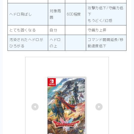
攻撃力低下/守備力低
対象周
ヘドロ飛ばし
600程度
下
囲
もうどく/幻惑
とても固くなる
自分
守備力上昇
汚染されたヘドロが
ヘドロ
コマンド間隔延長/移
ひろがる
の上
動速度低下