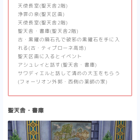
天使長室(聖天舎2階)
浄罪の泉(聖天区画)
天使長室(聖天舎2階)
聖天舎・書庫(聖天舎2階)
古・黒曜の隕石孔で破邪の黒曜石を手に入
れる(古・ティプローネ高地)
聖天区画に入るとイベント
アシュレイと話す(聖天舎・書庫)
サワディエルと話して清めの大玉をもらう
(フォーリオン外郭・西側の薬師の家)
聖天舎・書庫