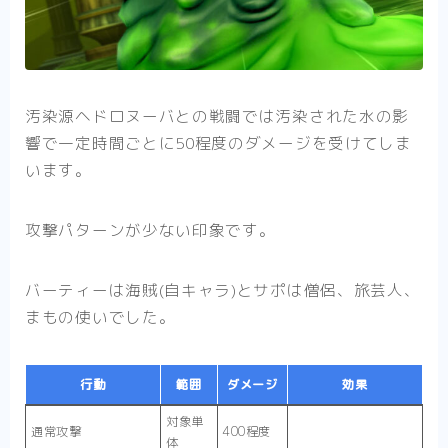
汚染源ヘドロヌーバとの戦闘では汚染された水の影
響で一定時間ごとに50程度のダメージを受けてしま
います。
攻撃パターンが少ない印象です。
バーティーは海賊(自キャラ)とサポは僧侶、旅芸人、
まもの使いでした。
行動
範囲
ダメージ
効果
対象単
通常攻撃
400程度
体