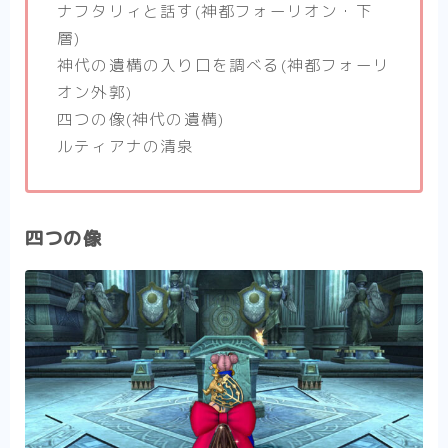
ナフタリィと話す(神都フォーリオン・下
層)
神代の遺構の入り口を調べる(神都フォーリ
オン外郭)
四つの像(神代の遺構)
ルティアナの清泉
四つの像