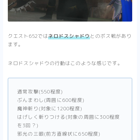
クエスト652では
ネロドスシャドウ
とのボス戦があり
ます。
ネロドスシャドウの行動はこのような感じです。
通常攻撃(550程度)
ぶんまわし(周囲に600程度)
魔神斬り(対象に1200程度)
はげしく斬りつける(対象の周囲に300程度
を3回？)
邪光の三眼(前方直線状に650程度)