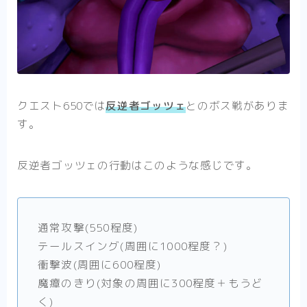
クエスト650では
反逆者ゴッツェ
とのボス戦がありま
す。
反逆者ゴッツェの行動はこのような感じです。
通常攻撃(550程度)
テールスイング(周囲に1000程度？)
衝撃波(周囲に600程度)
魔瘴のきり(対象の周囲に300程度＋もうど
く)