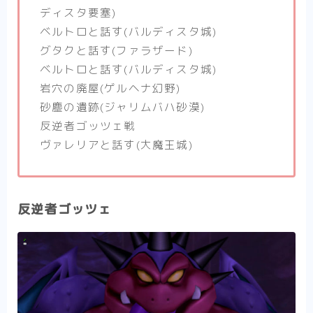
ディスタ要塞)
ベルトロと話す(バルディスタ城)
グタクと話す(ファラザード)
ベルトロと話す(バルディスタ城)
岩穴の廃屋(ゲルヘナ幻野)
砂塵の遺跡(ジャリムバハ砂漠)
反逆者ゴッツェ戦
ヴァレリアと話す(大魔王城)
反逆者ゴッツェ