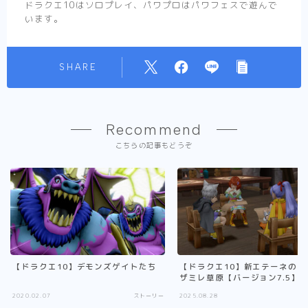
ドラクエ10はソロプレイ、パワプロはパワフェスで遊んで
います。
SHARE
Recommend
こちらの記事もどうぞ
【ドラクエ10】デモンズゲイトたち
【ドラクエ10】新エテーネの村
ザミレ草原【バージョン7.5】
2020.02.07
ストーリー
2025.08.28
ス