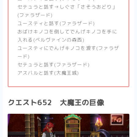
セテュラと話す→しぐさ「さそうおどり」
(ファラザード)
ユースティと話す(ファラザード)
おばけキノコを倒してでんげキノコを手に
入れる(ベルヴァインの森西)
ユースティにでんげキノコを渡す(ファラザ
ード)
セテュラと話す(ファラザード)
アスバルと話す(大魔王城)
クエスト652 大魔王の巨像