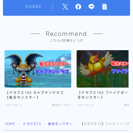
SHARE
Recommend
こちらの記事もどうぞ
【ドラクエ10】キャプテンドラゴ
【ドラクエ10】ファイアボール
【転生モンスター】
生モンスター】
2023.08.12
転生モンスター
2023.06.03
転生モ
HOME
ドラクエ10
転生モンスター
【ドラクエ10】シャドーノーブ
＞
＞
＞