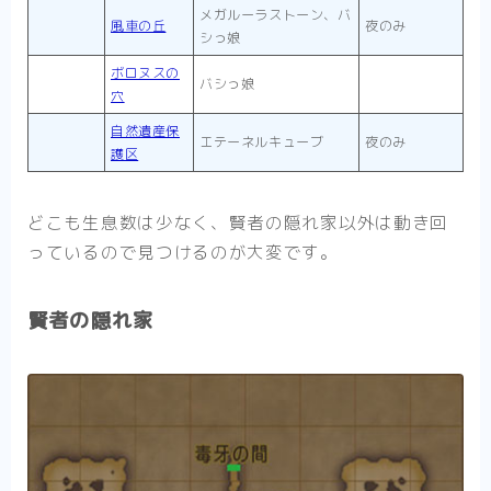
メガルーラストーン、バ
風車の丘
夜のみ
シっ娘
ボロヌスの
バシっ娘
穴
自然遺産保
エテーネルキューブ
夜のみ
護区
どこも生息数は少なく、賢者の隠れ家以外は動き回
っているので見つけるのが大変です。
賢者の隠れ家