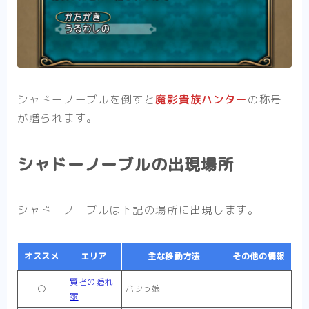
シャドーノーブルを倒すと
魔影貴族ハンター
の称号
が贈られます。
シャドーノーブルの出現場所
シャドーノーブルは下記の場所に出現します。
オススメ
エリア
主な移動方法
その他の情報
賢者の隠れ
〇
バシっ娘
家